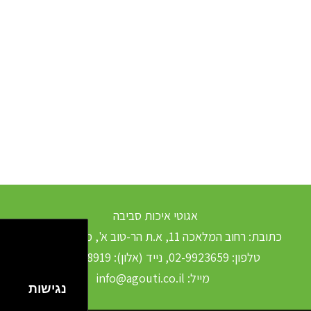
אגוטי איכות סביבה
כתובת: רחוב המלאכה 11, א.ת הר-טוב א', מ.א מטה יהודה
טלפון: 02-9923659, נייד (אלון): 050-5598919
מייל: info@agouti.co.il
נגישות